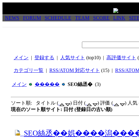
NEWS
FORUM
SCHEDULE
TEAM
SCORE
LINK
SIT
メイン
|
登録する
|
人気サイト
(top10) |
高評価サイト
(
カテゴリ一覧
|
RSS/ATOM 対応サイト
(15) |
RSS/ATO
メイン
�����
SEO絲丞�
(3)
ソート順: タイトル (
) 日付 (
) 評価 (
) 人気 
現在のソート順サイト: 日付 (登録日の古い順)
SEO絲丞��娯����潟���