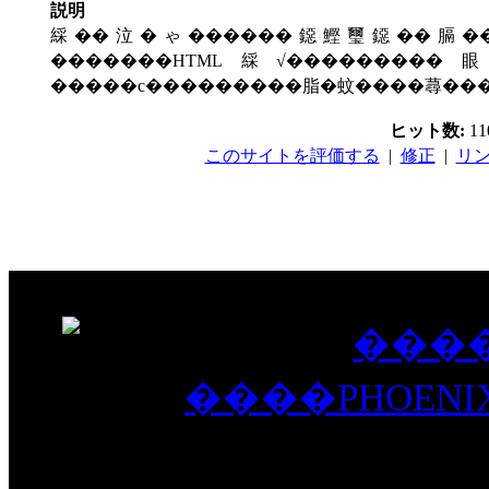
説明
綵��泣�ゃ������鐚鰹璽鐚��膈���
�������HTML綵√�������
�����с���������脂�蚊����蕁��
ヒット数:
1
このサイトを評価する
|
修正
|
リ
2003-2008 PHOENIX 