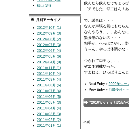
飲んだら飲んだでちょっぴ
桧山 (34)
ゴチでした、◎主はん！あ
月別アーカイブ
で、試合は・・・
なんか声張る気にもならん
2012年10月 (1)
なんやろう、、、あんなに
2012年09月 (3)
緊張感のないの・・・
2012年08月 (2)
相手が、へっぽこやし、野
2012年07月 (3)
う～ん、やっぱ体調かな・
2012年06月 (4)
2012年05月 (6)
つられて◎主も、、、
2012年04月 (9)
省エネ満載やった。
2011年11月 (1)
すまねえ、ひっぱりこんじ
2011年10月 (4)
2011年09月 (4)
Next Entry »
2009年シ
2011年08月 (6)
Prev Entry »
厄魔倭忌～
2011年07月 (4)
2011年06月 (5)
2011年05月 (3)
"2010Ｗｏｒｓｔ試合か
2011年04月 (4)
ネ）"へコメントを投稿
2011年03月 (3)
2011年02月 (2)
名前:
2011年01月 (1)