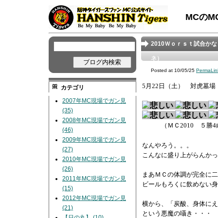
MCの
2010Ｗｏｒｓｔ試合か
ネ）
Posted at 10/05/25
PermaLin
5月22
日（土） 対虎墓場 
カテゴリ
2007年MC現場でガン見
(35)
2008年MC現場でガン見
（
ＭＣ2010 ５勝4
(46)
2009年MC現場でガン見
なんやろう。。。
(27)
こんなに盛り上がらんかっ
2010年MC現場でガン見
(26)
まあＭＣの体調が完全に二
2011年MC現場でガン見
ビールもろくに飲めない身
(15)
2012年MC現場でガン見
横から、「炭酸、身体にえ
(21)
という悪魔の囁き・・・
【日の丸】 (10)