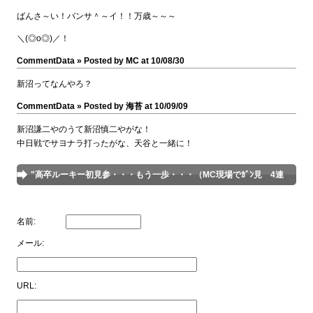
ばんさ～い！バンサ＾～イ！！万歳～～～
＼(◎o◎)／！
CommentData »
Posted by MC at 10/08/30
新沼ってなんやろ？
CommentData »
Posted by 海苔 at 10/09/09
新沼謙二やのうて新沼慎二やがな！
中日戦でサヨナラ打ったがな、天谷と一緒に！
"高卒ルーキー初見参・・・もう一歩・・・（MC現場でｶﾞﾝ見 4連
敗・・・）"へコメントを投稿
名前:
メール:
URL: