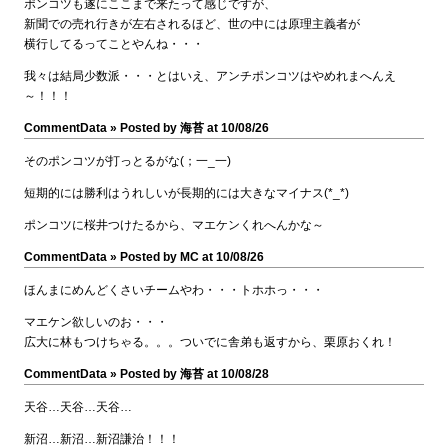
ポンコツも遂にここまで来たって感じですが、
新聞での売れ行きが左右されるほど、世の中には原理主義者が
横行してるってことやんね・・・
我々は結局少数派・・・とはいえ、アンチポンコツはやめれまへんえ
～！！！
CommentData »
Posted by 海苔 at 10/08/26
そのポンコツが打っとるがな(；一_一)
短期的には勝利はうれしいが長期的には大きなマイナス(*_*)
ポンコツに桜井つけたるから、マエケンくれへんかな～
CommentData »
Posted by MC at 10/08/26
ほんまにめんどくさいチームやわ・・・トホホっ・・・
マエケン欲しいのお・・・
広大に林もつけちゃる。。。ついでに舎弟も返すから、栗原おくれ！
CommentData »
Posted by 海苔 at 10/08/28
天谷…天谷…天谷…
新沼…新沼…新沼謙治！！！