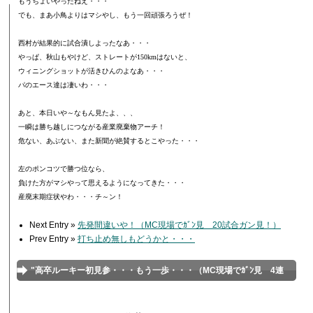
もうちょいやったねえ・・・
でも、まあ小鳥よりはマシやし、もう一回頑張ろうぜ！
西村が結果的に試合潰しよったなあ・・・
やっぱ、秋山もやけど、ストレートが
150km
はないと、
ウィニングショットが活きひんのよなあ・・・
パのエース達は凄いわ・・・
あと、本日いや～なもん見たよ、、、
一瞬は勝ち越しにつながる産業廃棄物アーチ！
危ない、あぶない、また新聞が絶賛するとこやった・・・
左のポンコツで勝つ位なら、
負けた方がマシやって思えるようになってきた・・・
産廃末期症状やわ・・・チ～ン！
Next Entry »
先発間違いや！（MC現場でｶﾞﾝ見 20試合ガン見！）
Prev Entry »
打ち止め無しもどうかと・・・
"高卒ルーキー初見参・・・もう一歩・・・（MC現場でｶﾞﾝ見 4連
敗・・・）"へのコメント