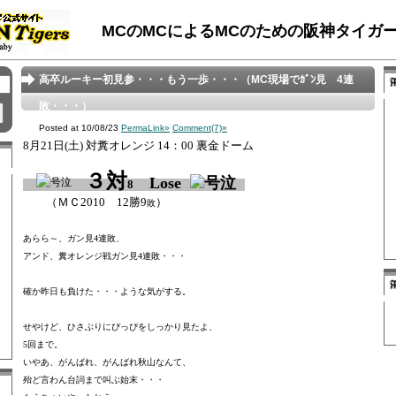
MCのMCによるMCのための阪神タイガ
高卒ルーキー初見参・・・もう一歩・・・（MC現場でｶﾞﾝ見 4連
敗・・・）
Posted at 10/08/23
PermaLink»
Comment(7)»
8月21
日(土) 対糞オレンジ 14：00 裏金ドーム
３対
Lose
8
（
ＭＣ2010 12勝9
）
敗
あらら～、ガン見4連敗、
アンド、糞オレンジ戦ガン見
4
連敗・・・
確か昨日も負けた・・・ような気がする。
せやけど、ひさぶりにぴっぴをしっかり見たよ、
5
回まで。
いやあ、がんばれ、がんばれ秋山なんて、
殆ど言わん台詞まで叫ぶ始末・・・