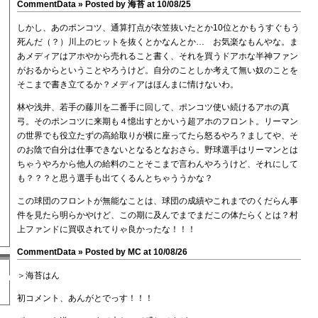
CommentData »
Posted by 海苔 at 10/08/25
しかし、あのポンコツ、通算打点が衣笠抜いたとか10位とかもうすぐもう
死んだ（？）川上のヒットを抜くとかなんとか… お気楽なもんやな。ま
あメディアはアホやから売れること書く、それを買うドアホな半神ファン
がおるからということやろうけど。自分のことしか考えて無い奴のことを
そこまで書き立てるか？メディアはほんまに情けないわ。
林や浅井、若手の藤川を二番手に回して、ポンコツ使い続けるアホの真
弓。そのポンコツに来期も４憶出すとかいう超アホのフロント。リーマン
の世界でも役立たずの高給取りが横に座ってたら怒るやろ？ましてや、そ
のお陰で自分は仕事できないとなるとなおさら。野球選手はリーマンとは
ちゃうやろから他人の給料のことそこまで言わんやろうけど、それにして
も？？？と思う選手も出てくるんとちゃううかな？
この球団のフロントが無能なことは、球団の成績やこれまでのくだらん事
件を見たら明らかやけど、この期に及んでまでまだこの体たらくとは？村
上ファンドに買収されてりゃ良かったな！！！
CommentData »
Posted by MC at 10/08/26
＞海苔はん
初コメント、あんがとでっす！！！